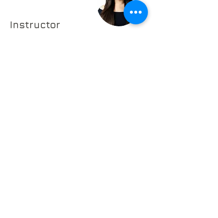
Instructor
Zuania I. Fuentes
Reservar
Zuania I. Fuentes es una mezzosoprano
puertorriqueña y cantautora que cursa
estudios en técnica vocal en la Universidad
de Puerto Rico, Recinto de Río Piedras, bajo
la tutela de la profesora Odemaris Ortiz
Pastrana. Paralelamente, estudia Teatro con
concentración en actuación en la misma
institución, lo que le ha permitido enriquecer
su formación musical con una sólida
preparación escénica.